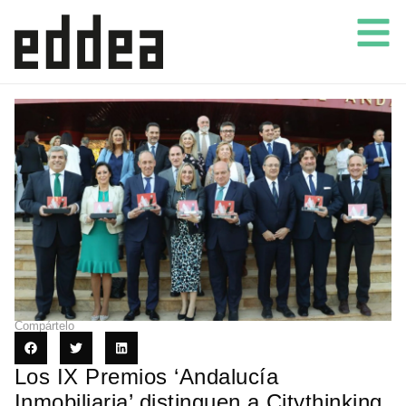
Compártelo
Los IX Premios ‘Andalucía
Inmobiliaria’ distinguen a Citythinking