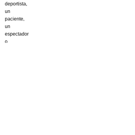
deportista,
un
paciente,
un
espectador
o
un
simple
ciudadano
se
sienta
bienvenido
y
cómodo.
Nos
enfocamos
especialmente
en