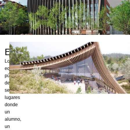
Equipamientos
Los
equipamientos
públicos
deben
ser
lugares
donde
un
alumno,
un