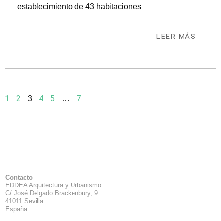
establecimiento de 43 habitaciones
LEER MÁS
1
2
4
5
7
3
…
Contacto
EDDEA Arquitectura y Urbanismo
C/ José Delgado Brackenbury, 9
41011 Sevilla
España